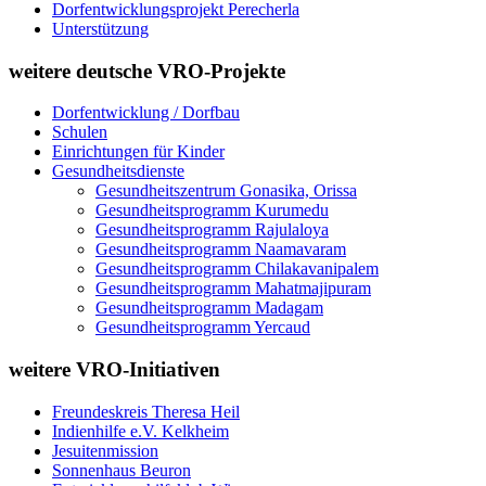
Dorfentwicklungsprojekt Perecherla
Unterstützung
weitere deutsche VRO-Projekte
Dorfentwicklung / Dorfbau
Schulen
Einrichtungen für Kinder
Gesundheitsdienste
Gesundheitszentrum Gonasika, Orissa
Gesundheitsprogramm Kurumedu
Gesundheitsprogramm Rajulaloya
Gesundheitsprogramm Naamavaram
Gesundheitsprogramm Chilakavanipalem
Gesundheitsprogramm Mahatmajipuram
Gesundheitsprogramm Madagam
Gesundheitsprogramm Yercaud
weitere VRO-Initiativen
Freundeskreis Theresa Heil
Indienhilfe e.V. Kelkheim
Jesuitenmission
Sonnenhaus Beuron